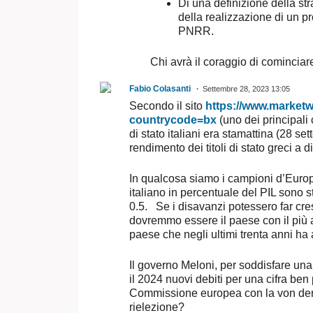
Di una definizione della stra
della realizzazione di un 
PNRR.
Chi avrà il coraggio di cominciare
Fabio Colasanti
Settembre 28, 2023 13:05
Secondo il sito
https://www.market
countrycode=bx
(uno dei principali c
di stato italiani era stamattina (28 se
rendimento dei titoli di stato greci a 
In qualcosa siamo i campioni d’Europ
italiano in percentuale del PIL sono st
0.5. Se i disavanzi potessero far cr
dovremmo essere il paese con il più a
paese che negli ultimi trenta anni ha 
Il governo Meloni, per soddisfare una 
il 2024 nuovi debiti per una cifra be
Commissione europea con la von der L
rielezione?