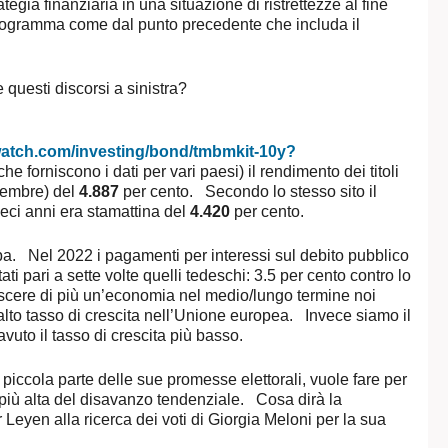
tegia finanziaria in una situazione di ristrettezze al fine
programma come dal punto precedente che includa il
 questi discorsi a sinistra?
watch.com/investing/bond/tmbmkit-10y?
he forniscono i dati per vari paesi) il rendimento dei titoli
ttembre) del
4.887
per cento. Secondo lo stesso sito il
dieci anni era stamattina del
4.420
per cento.
a. Nel 2022 i pagamenti per interessi sul debito pubblico
ati pari a sette volte quelli tedeschi: 3.5 per cento contro lo
escere di più un’economia nel medio/lungo termine noi
lto tasso di crescita nell’Unione europea. Invece siamo il
avuto il tasso di crescita più basso.
piccola parte delle sue promesse elettorali, vuole fare per
n più alta del disavanzo tendenziale. Cosa dirà la
eyen alla ricerca dei voti di Giorgia Meloni per la sua