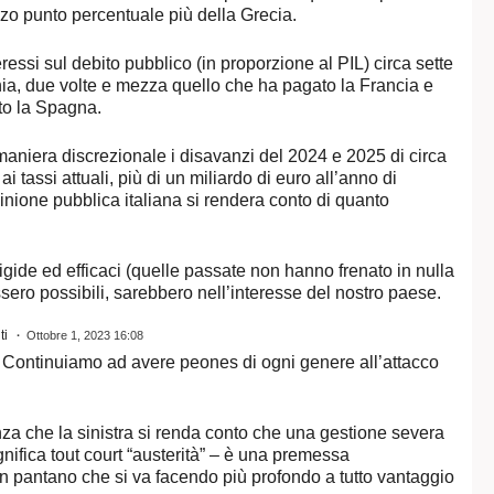
o punto percentuale più della Grecia.
essi sul debito pubblico (in proporzione al PIL) circa sette
ia, due volte e mezza quello che ha pagato la Francia e
ato la Spagna.
niera discrezionale i disavanzi del 2024 e 2025 di circa
i tassi attuali, più di un miliardo di euro all’anno di
nione pubblica italiana si rendera conto di quanto
igide ed efficaci (quelle passate non hanno frenato in nulla
sero possibili, sarebbero nell’interesse del nostro paese.
ti
Ottobre 1, 2023 16:08
. Continuiamo ad avere peones di ogni genere all’attacco
nza che la sinistra si renda conto che una gestione severa
nifica tout court “austerità” – è una premessa
a un pantano che si va facendo più profondo a tutto vantaggio