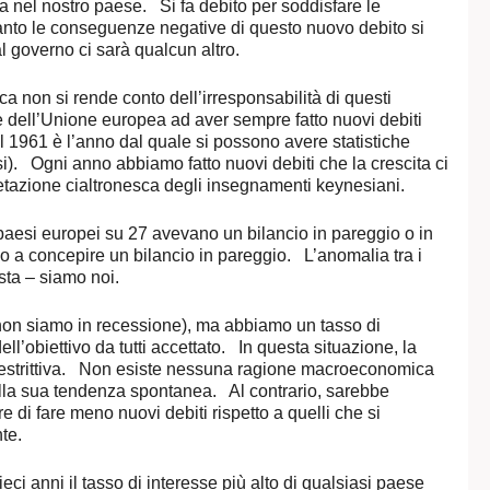
ta nel nostro paese. Si fa debito per soddisfare le
 tanto le conseguenze negative di questo nuovo debito si
l governo ci sarà qualcun altro.
a non si rende conto dell’irresponsabilità di questi
dell’Unione europea ad aver sempre fatto nuovi debiti
l 1961 è l’anno dal quale si possono avere statistiche
si). Ogni anno abbiamo fatto nuovi debiti che la crescita ci
etazione cialtronesca degli insegnamenti keynesiani.
paesi europei su 27 avevano un bilancio in pareggio o in
 concepire un bilancio in pareggio. L’anomalia tra i
ista – siamo noi.
(non siamo in recessione), ma abbiamo un tasso di
dell’obiettivo da tutti accettato. In questa situazione, la
 restrittiva. Non esiste nessuna ragione macroeconomica
alla sua tendenza spontanea. Al contrario, sarebbe
e di fare meno nuovi debiti rispetto a quelli che si
nte.
ieci anni il tasso di interesse più alto di qualsiasi paese