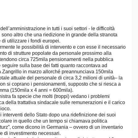
ell’amministrazione in tutti i suoi settori - le difficoltà
sono altro che una riedizione in grande della stranota
di utilizzare i fondi europei.
rmente le possibilità di intervento e con esse il necessario
 di strutture popolate da personale prossimo alla
attendono circa 725mila pensionamenti nella pubblica
e seguire sulla base dei fatti quanto raccontava ad
PA Zangrillo in marzo allorché preannunciava 150mila
tale attuale del personale di circa 3,2 milioni di unità– la
on si coprano i pensionamenti, supposto che si riesca a
ma (150mila x 4 anni = 600mila).
inistra fa specie che molti (troppi) vedano i problemi
ca della trattativa sindacale sulle remunerazioni e il carico
gioco.
i interventi dello Stato dopo una ridefinizione dei suoi
ticolare in quello che un tempo si chiamava politica
turz”, come dicono in Germania – ovvero di un inventario
ti e di investimento necessari.